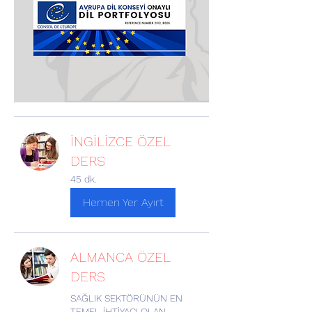
İNGİLİZCE ÖZEL
DERS
45 dk.
Hemen Yer Ayırt
ALMANCA ÖZEL
DERS
SAĞLIK SEKTÖRÜNÜN EN
TEMEL İHTİYACI OLAN