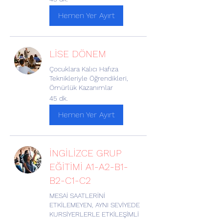
Hemen Yer Ayırt
LİSE DÖNEM
Çocuklara Kalıcı Hafıza
Teknikleriyle Öğrendikleri,
Ömürlük Kazanımlar
45 dk.
Hemen Yer Ayırt
İNGİLİZCE GRUP
EĞİTİMİ A1-A2-B1-
B2-C1-C2
MESAİ SAATLERİNİ
ETKİLEMEYEN, AYNI SEVİYEDE
KURSİYERLERLE ETKİLEŞİMLİ