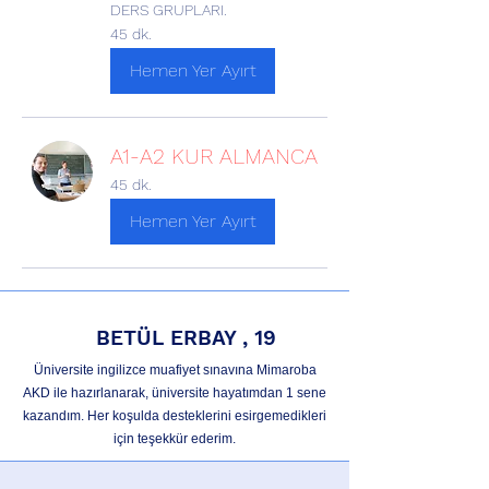
DERS GRUPLARI.
45 dk.
Hemen Yer Ayırt
A1-A2 KUR ALMANCA
45 dk.
Hemen Yer Ayırt
BETÜL ERBAY , 19
Üniversite ingilizce muafiyet sınavına Mimaroba
AKD ile hazırlanarak, üniversite hayatımdan 1 sene
kazandım. Her koşulda desteklerini esirgemedikleri
için teşekkür ederim.